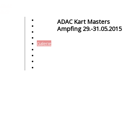
schutz
ssum
Startseite
ADAC Kart Masters
Aktuelles
Ampfing 29.-31.05.2015
Profil
Erfolge
Galerie
Partner
Kontakt
Facebook
Instagram